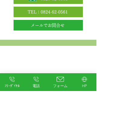
TEL：0824-62-0561
メールでお問合せ
スタッフ
ﾌﾘｰﾀﾞｲﾔﾙ
電話
フォーム
HP
STAFF